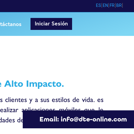
ES
EN
FR
BR
Iniciar Sesión
táctanos
 Alto Impacto.
lientes y a sus estilos de vida. es
alizar aplicaciones móviles que le
ades de tus clientes.
Email: info@dte-online.com