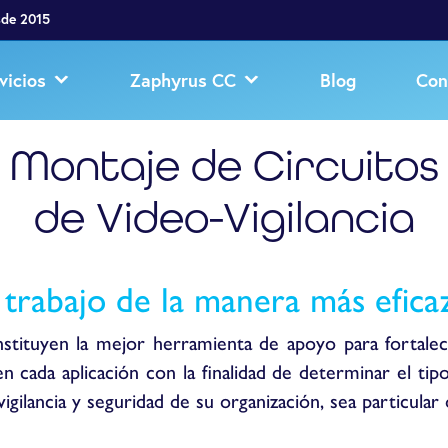
sde 2015
vicios
Zaphyrus CC
Blog
Con
Montaje de Circuitos
de Video-Vigilancia
 trabajo de la manera más efica
nstituyen la mejor herramienta de apoyo para fortalece
n cada aplicación con la finalidad de determinar el tip
gilancia y seguridad de su organización, sea particular o