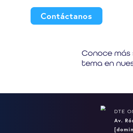
Contáctanos
Conoce más 
tema en nues
DTE O
Av. Ró
[domin