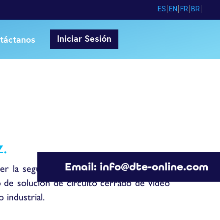
ES
EN
FR
BR
Iniciar Sesión
táctanos
z.
Email: info@dte-online.com
r la seguridad de sus instalaciones y por
o de solución de circuito cerrado de video
 industrial.