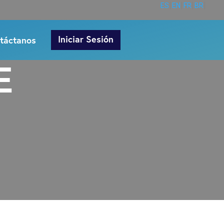
ES
EN
FR
BR
Iniciar Sesión
táctanos
E