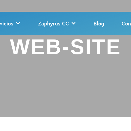
vicios
Zaphyrus CC
Blog
Con
WEB-SITE