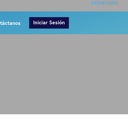
ES
EN
FR
BR
Iniciar Sesión
táctanos