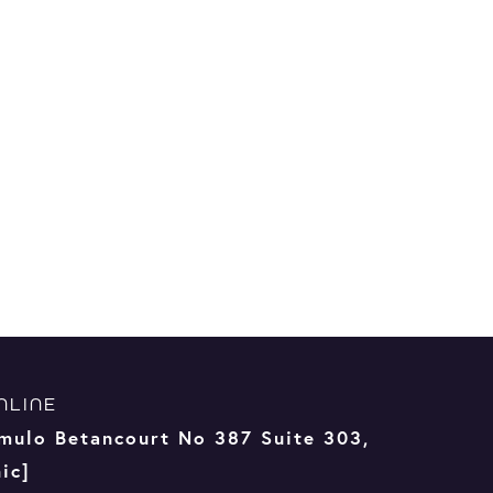
ILLUSTRATION, WEB-SITE
ACTIVATION
NLINE
mulo Betancourt No 387 Suite 303,
ic]