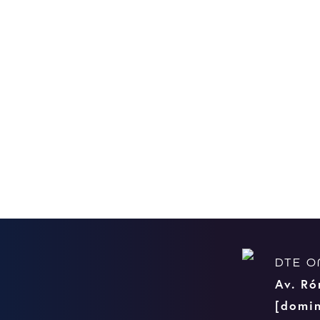
BRANDING, WEB-SITE
AMSTEL FESTIVAL
DTE O
Av. Ró
[domin